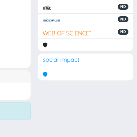
ND
ND
ND
social impact