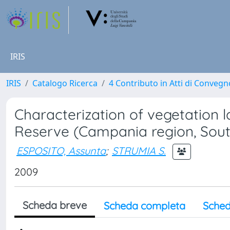
IRIS
IRIS
Catalogo Ricerca
4 Contributo in Atti di Conveg
Characterization of vegetation 
Reserve (Campania region, South
ESPOSITO, Assunta
;
STRUMIA S.
2009
Scheda breve
Scheda completa
Sched