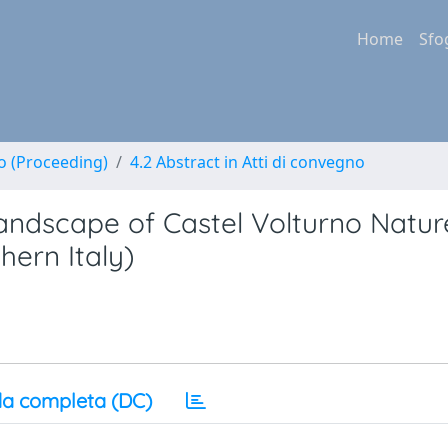
Home
Sfo
no (Proceeding)
4.2 Abstract in Atti di convegno
landscape of Castel Volturno Natur
ern Italy)
a completa (DC)