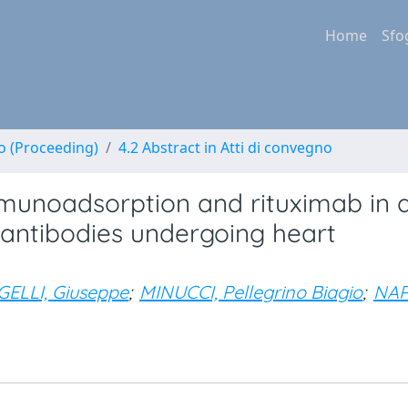
Home
Sfo
no (Proceeding)
4.2 Abstract in Atti di convegno
mmunoadsorption and rituximab in 
-antibodies undergoing heart
ELLI, Giuseppe
;
MINUCCI, Pellegrino Biagio
;
NAP