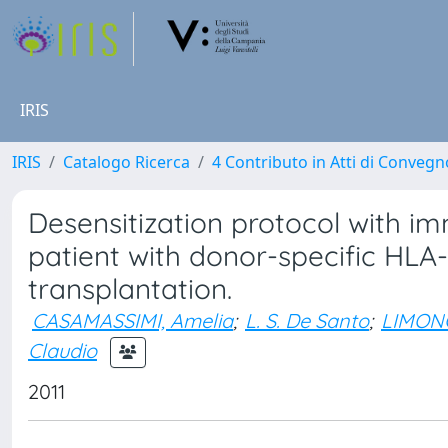
IRIS
IRIS
Catalogo Ricerca
4 Contributo in Atti di Conveg
Desensitization protocol with i
patient with donor-specific HLA
transplantation.
CASAMASSIMI, Amelia
;
L. S. De Santo
;
LIMONG
Claudio
2011