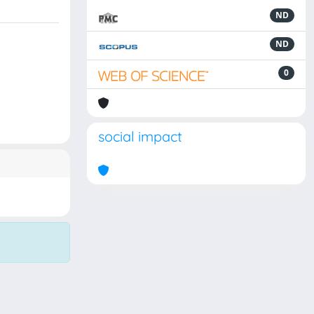
ND
ND
0
social impact