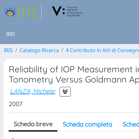
IRIS
IRIS
Catalogo Ricerca
4 Contributo in Atti di Conveg
Reliability of IOP Measurement 
Tonometry Versus Goldmann Ap
LANZA, Michele
;
2007
Scheda breve
Scheda completa
Sched