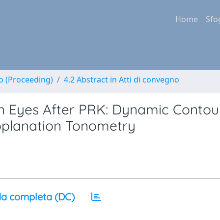
Home
Sfo
no (Proceeding)
4.2 Abstract in Atti di convegno
in Eyes After PRK: Dynamic Contou
planation Tonometry
a completa (DC)