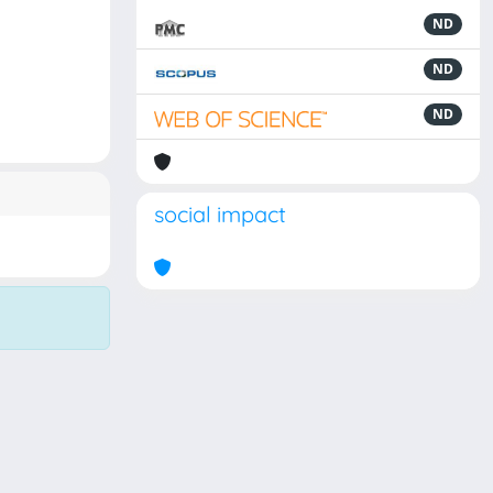
ND
ND
ND
social impact