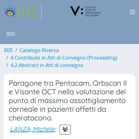
IRIS
IRIS
Catalogo Ricerca
4 Contributo in Atti di Convegno (Proceeding)
4.2 Abstract in Atti di convegno
Paragone tra Pentacam, Orbscan II
e Visante OCT nella valutazione del
punto di massimo assottigliamento
corneale in pazienti affetti da
cheratocono.
LANZA, Michele
;