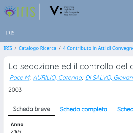
IRIS
IRIS
Catalogo Ricerca
4 Contributo in Atti di Conveg
La sedazione ed il controllo del
Pace M
;
AURILIO, Caterina
;
DI SALVO, Giovan
2003
Scheda breve
Scheda completa
Sched
Anno
2003