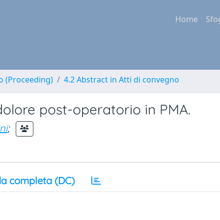
Home
Sfo
no (Proceeding)
4.2 Abstract in Atti di convegno
 dolore post-operatorio in PMA.
ni
;
a completa (DC)