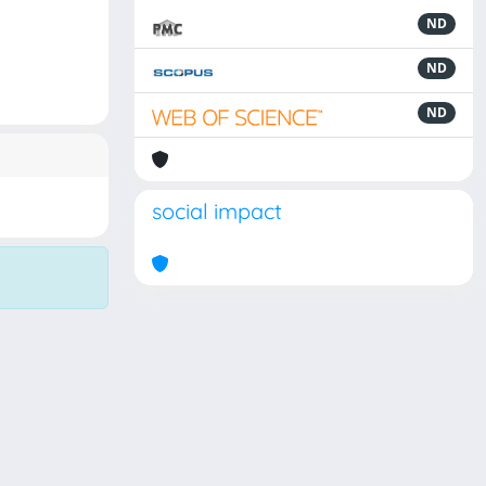
ND
ND
ND
social impact