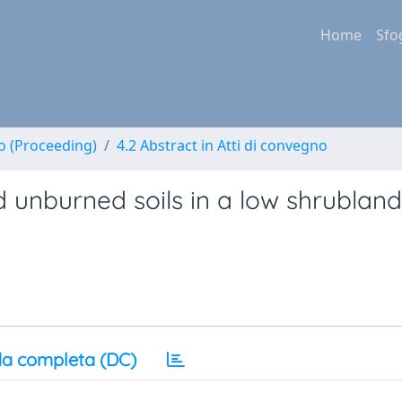
Home
Sfo
no (Proceeding)
4.2 Abstract in Atti di convegno
nd unburned soils in a low shrubland
a completa (DC)