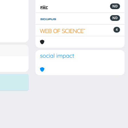
ND
ND
4
social impact