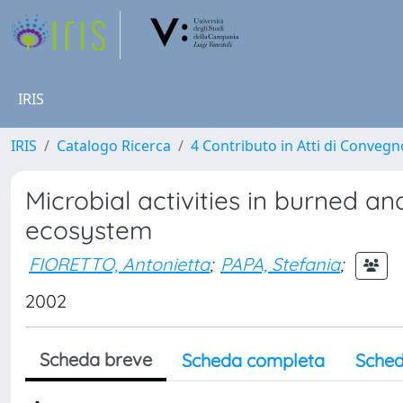
IRIS
IRIS
Catalogo Ricerca
4 Contributo in Atti di Conveg
Microbial activities in burned a
ecosystem
FIORETTO, Antonietta
;
PAPA, Stefania
;
2002
Scheda breve
Scheda completa
Sched