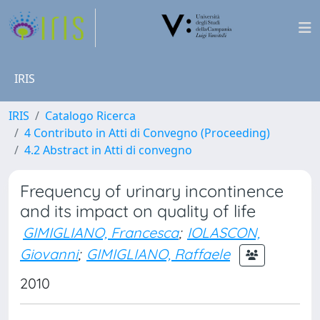
IRIS
IRIS
Catalogo Ricerca
4 Contributo in Atti di Convegno (Proceeding)
4.2 Abstract in Atti di convegno
Frequency of urinary incontinence
and its impact on quality of life
GIMIGLIANO, Francesca
;
IOLASCON,
Giovanni
;
GIMIGLIANO, Raffaele
2010