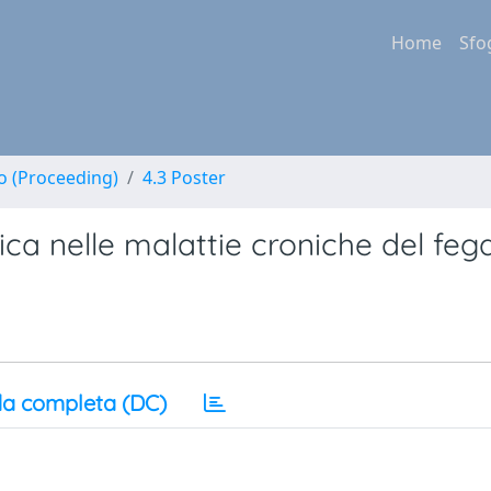
Home
Sfo
no (Proceeding)
4.3 Poster
ica nelle malattie croniche del feg
a completa (DC)