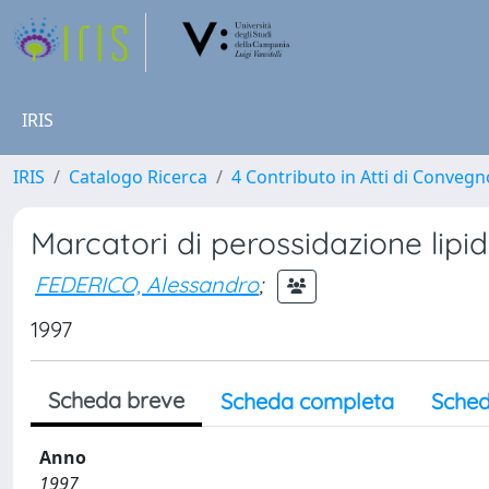
IRIS
IRIS
Catalogo Ricerca
4 Contributo in Atti di Conveg
Marcatori di perossidazione lipid
FEDERICO, Alessandro
;
1997
Scheda breve
Scheda completa
Sched
Anno
1997