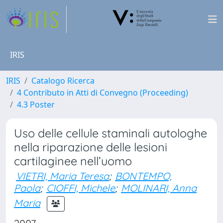
IRIS
IRIS
Catalogo Ricerca
4 Contributo in Atti di Convegno (Proceeding)
4.3 Poster
Uso delle cellule staminali autologhe
nella riparazione delle lesioni
cartilaginee nell’uomo
VIETRI, Maria Teresa
;
BONTEMPO,
Paola
;
CIOFFI, Michele
;
MOLINARI, Anna
Maria