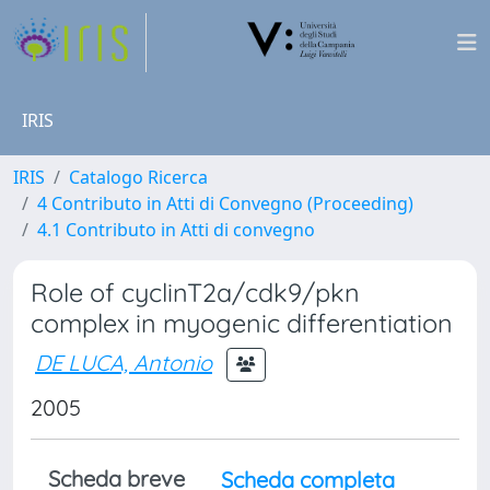
IRIS
IRIS
Catalogo Ricerca
4 Contributo in Atti di Convegno (Proceeding)
4.1 Contributo in Atti di convegno
Role of cyclinT2a/cdk9/pkn
complex in myogenic differentiation
DE LUCA, Antonio
2005
Scheda breve
Scheda completa