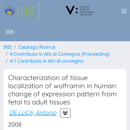
IRIS
IRIS
Catalogo Ricerca
4 Contributo in Atti di Convegno (Proceeding)
4.1 Contributo in Atti di convegno
Characterization of tissue
localization of wolframin in human:
change of expression pattern from
fetal to adult tissues
DE LUCA, Antonio
2008