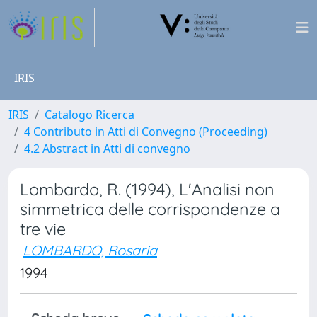
IRIS
IRIS
Catalogo Ricerca
4 Contributo in Atti di Convegno (Proceeding)
4.2 Abstract in Atti di convegno
Lombardo, R. (1994), L'Analisi non
simmetrica delle corrispondenze a
tre vie
LOMBARDO, Rosaria
1994