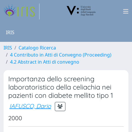
IRIS
IRIS
Catalogo Ricerca
4 Contributo in Atti di Convegno (Proceeding)
4.2 Abstract in Atti di convegno
Importanza dello screening
laboratoristico della celiachia nei
pazienti con diabete mellito tipo 1
IAFUSCO, Dario
2000