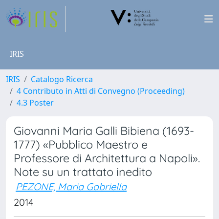
IRIS
IRIS
Catalogo Ricerca
4 Contributo in Atti di Convegno (Proceeding)
4.3 Poster
Giovanni Maria Galli Bibiena (1693-
1777) «Pubblico Maestro e
Professore di Architettura a Napoli».
Note su un trattato inedito
PEZONE, Maria Gabriella
2014