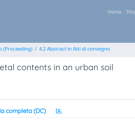
Home
Sfo
no (Proceeding)
4.2 Abstract in Atti di convegno
etal contents in an urban soil
a completa (DC)