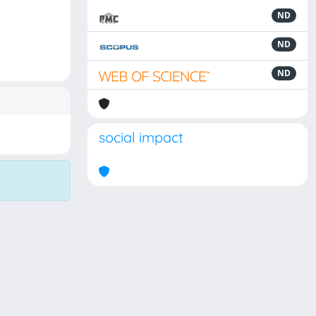
ND
ND
ND
social impact