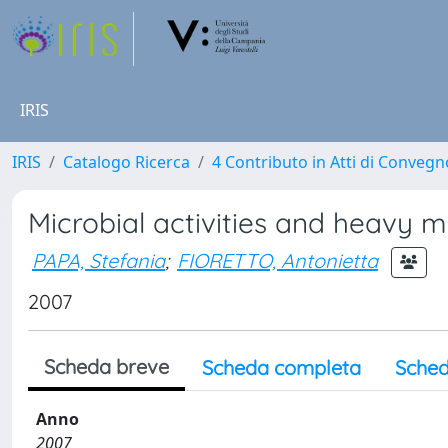
IRIS
IRIS
Catalogo Ricerca
4 Contributo in Atti di Conveg
Microbial activities and heavy m
PAPA, Stefania
;
FIORETTO, Antonietta
2007
Scheda breve
Scheda completa
Sched
Anno
2007