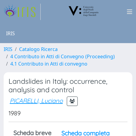
IRIS
IRIS
Catalogo Ricerca
4 Contributo in Atti di Convegno (Proceeding)
4.1 Contributo in Atti di convegno
Landslides in Italy: occurrence,
analysis and control
PICARELLI, Luciano
1989
Scheda breve
Scheda completa