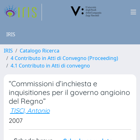
IRIS
IRIS
Catalogo Ricerca
4 Contributo in Atti di Convegno (Proceeding)
4.1 Contributo in Atti di convegno
“Commissioni d’inchiesta e
inquisitiones per il governo angioino
del Regno”
TISCI, Antonio
2007