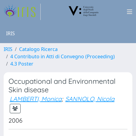
IRIS
IRIS
Catalogo Ricerca
4 Contributo in Atti di Convegno (Proceeding)
4.3 Poster
Occupational and Environmental
Skin disease
LAMBERTI, Monica
;
SANNOLO, Nicola
2006