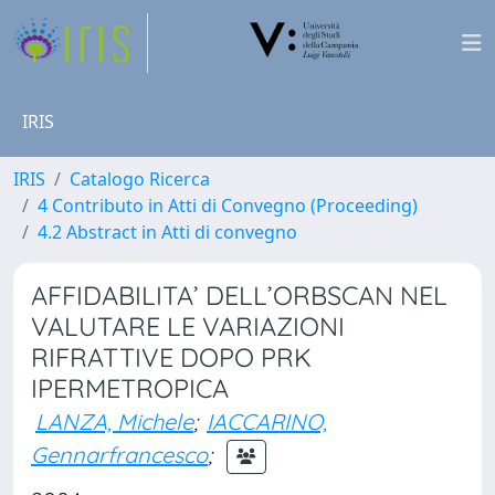
IRIS
IRIS
Catalogo Ricerca
4 Contributo in Atti di Convegno (Proceeding)
4.2 Abstract in Atti di convegno
AFFIDABILITA’ DELL’ORBSCAN NEL
VALUTARE LE VARIAZIONI
RIFRATTIVE DOPO PRK
IPERMETROPICA
LANZA, Michele
;
IACCARINO,
Gennarfrancesco
;