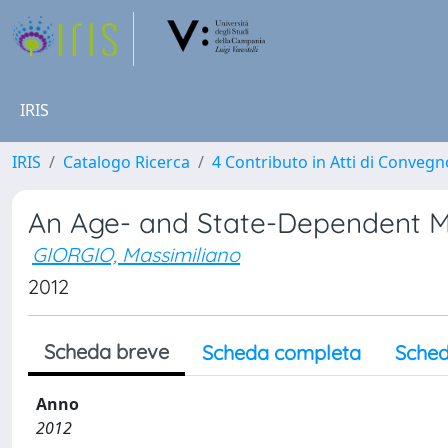
IRIS
IRIS
Catalogo Ricerca
4 Contributo in Atti di Conveg
An Age- and State-Dependent M
GIORGIO, Massimiliano
2012
Scheda breve
Scheda completa
Sched
Anno
2012