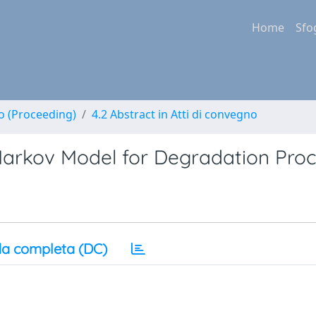
Home
Sfo
no (Proceeding)
4.2 Abstract in Atti di convegno
arkov Model for Degradation Pro
a completa (DC)