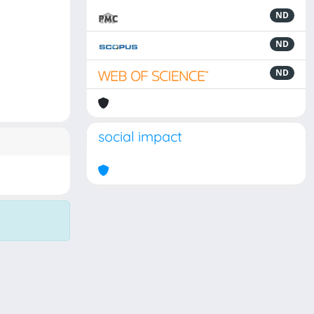
ND
ND
ND
social impact