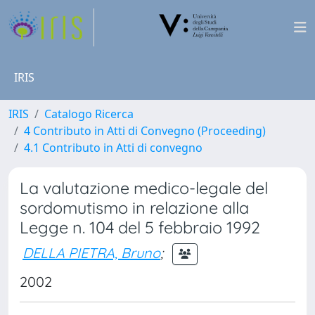
IRIS
IRIS
Catalogo Ricerca
4 Contributo in Atti di Convegno (Proceeding)
4.1 Contributo in Atti di convegno
La valutazione medico-legale del
sordomutismo in relazione alla
Legge n. 104 del 5 febbraio 1992
DELLA PIETRA, Bruno
;
2002