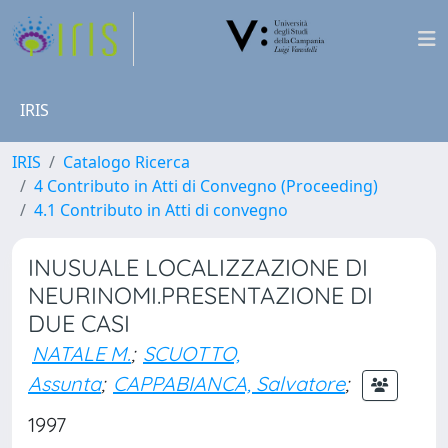
IRIS
IRIS
Catalogo Ricerca
4 Contributo in Atti di Convegno (Proceeding)
4.1 Contributo in Atti di convegno
INUSUALE LOCALIZZAZIONE DI
NEURINOMI.PRESENTAZIONE DI
DUE CASI
NATALE M.
;
SCUOTTO,
Assunta
;
CAPPABIANCA, Salvatore
;
1997