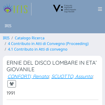
IRIS
IRIS
Catalogo Ricerca
4 Contributo in Atti di Convegno (Proceeding)
4.1 Contributo in Atti di convegno
ERNIE DEL DISCO LOMBARE IN ETA’
GIOVANILE
CONFORTI, Renata
;
SCUOTTO, Assunta
;
1991