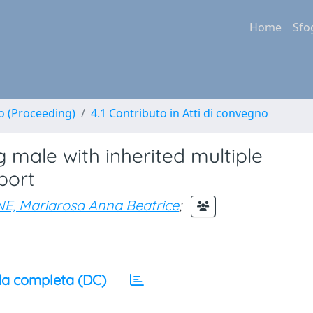
Home
Sfo
no (Proceeding)
4.1 Contributo in Atti di convegno
 male with inherited multiple
port
, Mariarosa Anna Beatrice
;
a completa (DC)