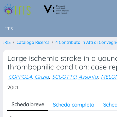
IRIS
IRIS
Catalogo Ricerca
4 Contributo in Atti di Conveg
Large ischemic stroke in a young
thrombophilic condition: case re
COPPOLA, Cinzia
;
SCUOTTO, Assunta
;
MELONE
2001
Scheda breve
Scheda completa
Sched