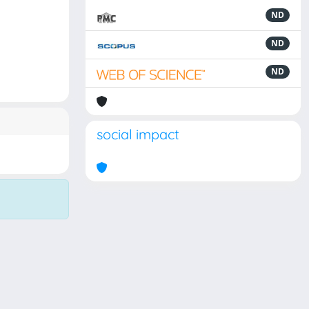
ND
ND
ND
social impact