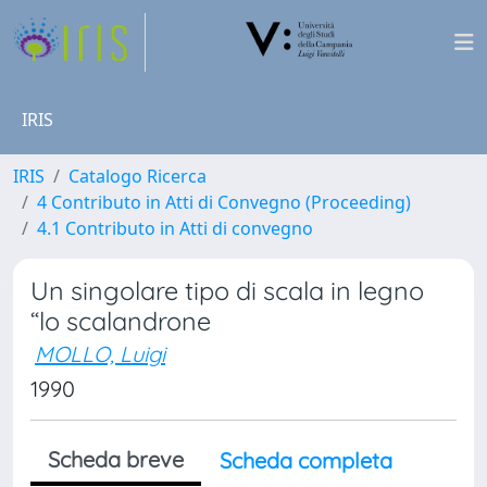
IRIS
IRIS
Catalogo Ricerca
4 Contributo in Atti di Convegno (Proceeding)
4.1 Contributo in Atti di convegno
Un singolare tipo di scala in legno
“lo scalandrone
MOLLO, Luigi
1990
Scheda breve
Scheda completa