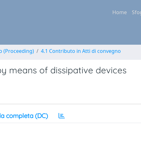
Home
Sfo
no (Proceeding)
4.1 Contributo in Atti di convegno
y means of dissipative devices
a completa (DC)