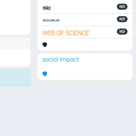
ND
ND
ND
social impact