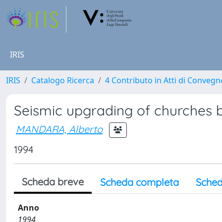
IRIS
IRIS
Catalogo Ricerca
4 Contributo in Atti di Conveg
Seismic upgrading of churches b
MANDARA, Alberto
1994
Scheda breve
Scheda completa
Sched
Anno
1994