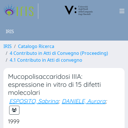
IRIS
IRIS
Catalogo Ricerca
4 Contributo in Atti di Convegno (Proceeding)
4.1 Contributo in Atti di convegno
Mucopolisaccaridosi IIIA:
espressione in vitro di 15 difetti
molecolari
ESPOSITO, Sabrina
;
DANIELE, Aurora
;
1999