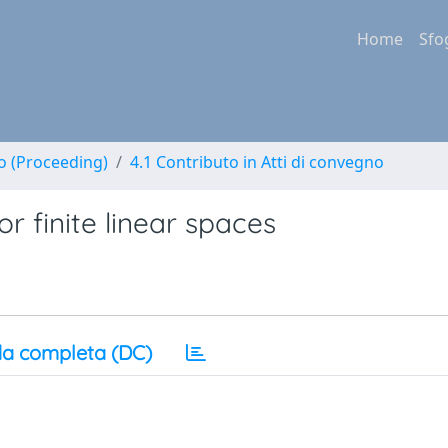
Home
Sfo
no (Proceeding)
4.1 Contributo in Atti di convegno
r finite linear spaces
a completa (DC)