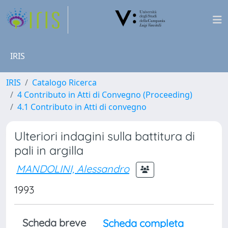
IRIS
IRIS
Catalogo Ricerca
4 Contributo in Atti di Convegno (Proceeding)
4.1 Contributo in Atti di convegno
Ulteriori indagini sulla battitura di
pali in argilla
MANDOLINI, Alessandro
1993
Scheda breve
Scheda completa