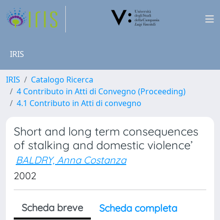
IRIS
IRIS
Catalogo Ricerca
4 Contributo in Atti di Convegno (Proceeding)
4.1 Contributo in Atti di convegno
Short and long term consequences
of stalking and domestic violence’
BALDRY, Anna Costanza
2002
Scheda breve
Scheda completa