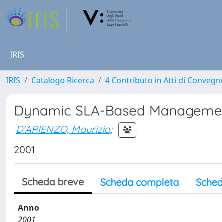
IRIS
IRIS
Catalogo Ricerca
4 Contributo in Atti di Conveg
Dynamic SLA-Based Management 
D'ARIENZO, Maurizio
;
2001
Scheda breve
Scheda completa
Sched
Anno
2001