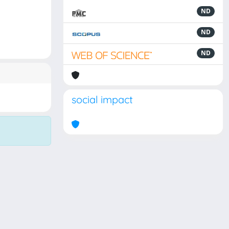
ND
ND
ND
social impact