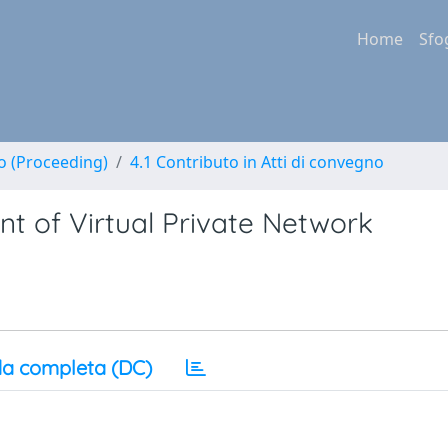
Home
Sfo
no (Proceeding)
4.1 Contributo in Atti di convegno
of Virtual Private Network
a completa (DC)