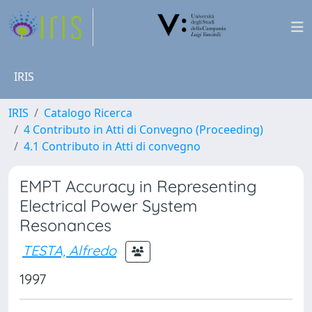
IRIS
IRIS
Catalogo Ricerca
4 Contributo in Atti di Convegno (Proceeding)
4.1 Contributo in Atti di convegno
EMPT Accuracy in Representing
Electrical Power System
Resonances
TESTA, Alfredo
1997