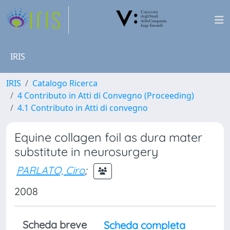
IRIS
IRIS
Catalogo Ricerca
4 Contributo in Atti di Convegno (Proceeding)
4.1 Contributo in Atti di convegno
Equine collagen foil as dura mater
substitute in neurosurgery
PARLATO, Ciro
;
2008
Scheda breve
Scheda completa