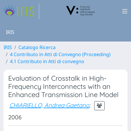
IRIS
IRIS
Catalogo Ricerca
4 Contributo in Atti di Convegno (Proceeding)
4.1 Contributo in Atti di convegno
Evaluation of Crosstalk in High-
Frequency Interconnects with an
Enhanced Transmission Line Model
CHIARIELLO, Andrea Gaetano
;
2006