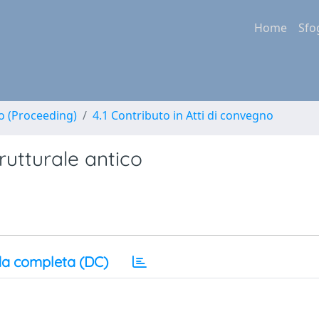
Home
Sfo
no (Proceeding)
4.1 Contributo in Atti di convegno
rutturale antico
a completa (DC)