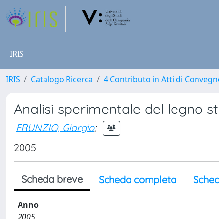
IRIS
IRIS
Catalogo Ricerca
4 Contributo in Atti di Conveg
Analisi sperimentale del legno st
FRUNZIO, Giorgio
;
2005
Scheda breve
Scheda completa
Sched
Anno
2005