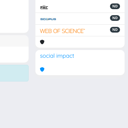
ND
ND
ND
social impact