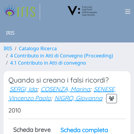
IRIS
IRIS
Catalogo Ricerca
4 Contributo in Atti di Convegno (Proceeding)
4.1 Contributo in Atti di convegno
Quando si creano i falsi ricordi?
SERGI, Ida
;
COSENZA, Marina
;
SENESE,
Vincenzo Paolo
;
NIGRO, Giovanna
2010
Scheda breve
Scheda completa