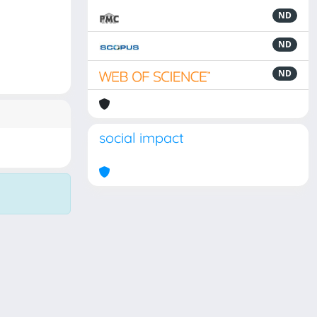
ND
ND
ND
social impact