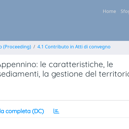
Home
Sfo
no (Proceeding)
4.1 Contributo in Atti di convegno
ppennino: le caratteristiche, le
ediamenti, la gestione del territori
a completa (DC)