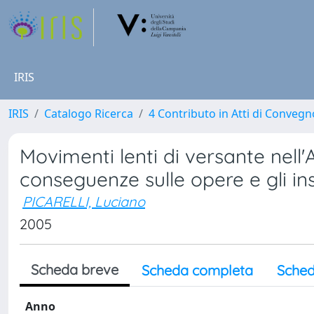
IRIS
IRIS
Catalogo Ricerca
4 Contributo in Atti di Conveg
Movimenti lenti di versante nell'A
conseguenze sulle opere e gli ins
PICARELLI, Luciano
2005
Scheda breve
Scheda completa
Sched
Anno