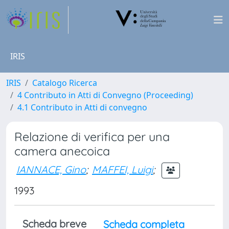
IRIS
IRIS
Catalogo Ricerca
4 Contributo in Atti di Convegno (Proceeding)
4.1 Contributo in Atti di convegno
Relazione di verifica per una
camera anecoica
IANNACE, Gino
;
MAFFEI, Luigi
;
1993
Scheda breve
Scheda completa