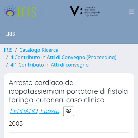
IRIS
IRIS
Catalogo Ricerca
4 Contributo in Atti di Convegno (Proceeding)
4.1 Contributo in Atti di convegno
Arresto cardiaco da
ipopotassiemiain portatore di fistola
faringo-cutanea: caso clinico
FERRARO, Fausto
2005