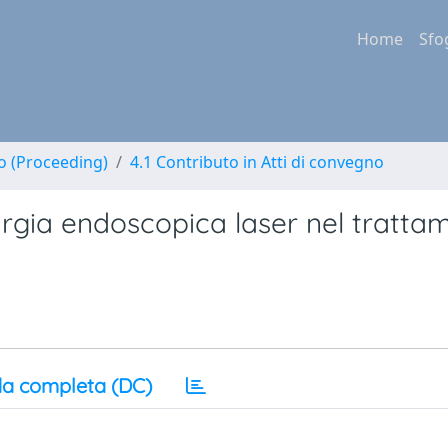
Home
Sfo
no (Proceeding)
4.1 Contributo in Atti di convegno
hirurgia endoscopica laser nel tratt
a completa (DC)