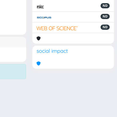
ND
ND
ND
social impact