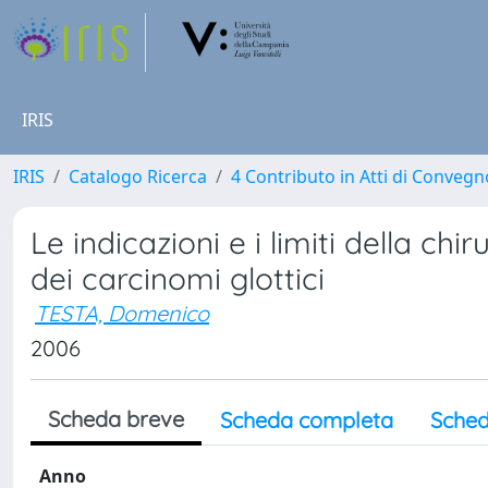
IRIS
IRIS
Catalogo Ricerca
4 Contributo in Atti di Conveg
Le indicazioni e i limiti della c
dei carcinomi glottici
TESTA, Domenico
2006
Scheda breve
Scheda completa
Sched
Anno