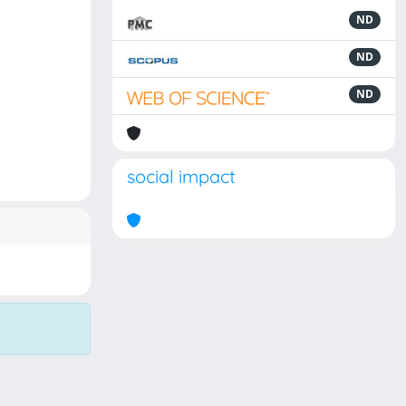
ND
ND
ND
social impact