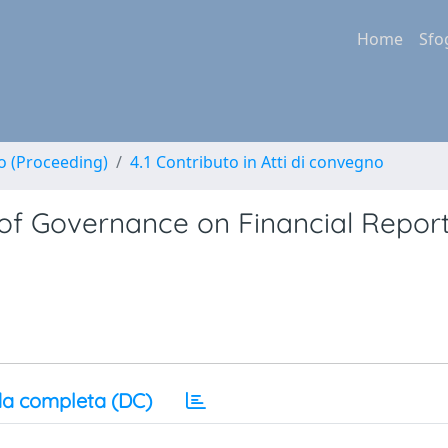
Home
Sfo
no (Proceeding)
4.1 Contributo in Atti di convegno
t of Governance on Financial Repor
a completa (DC)