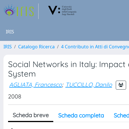
IRIS
IRIS
Catalogo Ricerca
4 Contributo in Atti di Conveg
Social Networks in Italy: Impac
System
AGLIATA, Francesco
;
TUCCILLO, Danilo
2008
Scheda breve
Scheda completa
Sched