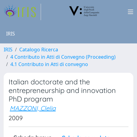
IRIS
IRIS
Catalogo Ricerca
4 Contributo in Atti di Convegno (Proceeding)
4.1 Contributo in Atti di convegno
Italian doctorate and the
entrepreneurship and innovation
PhD program
MAZZONI, Clelia
2009