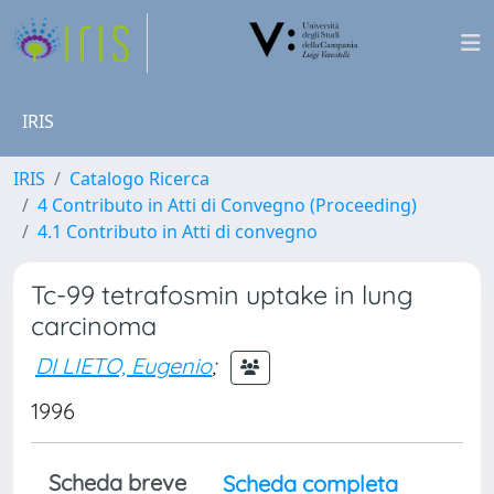
IRIS
IRIS
Catalogo Ricerca
4 Contributo in Atti di Convegno (Proceeding)
4.1 Contributo in Atti di convegno
Tc-99 tetrafosmin uptake in lung
carcinoma
DI LIETO, Eugenio
;
1996
Scheda breve
Scheda completa