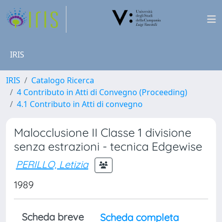
IRIS
IRIS
Catalogo Ricerca
4 Contributo in Atti di Convegno (Proceeding)
4.1 Contributo in Atti di convegno
Malocclusione II Classe 1 divisione
senza estrazioni - tecnica Edgewise
PERILLO, Letizia
1989
Scheda breve
Scheda completa