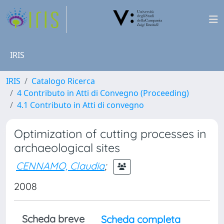
IRIS
IRIS
Catalogo Ricerca
4 Contributo in Atti di Convegno (Proceeding)
4.1 Contributo in Atti di convegno
Optimization of cutting processes in
archaeological sites
CENNAMO, Claudia
;
2008
Scheda breve
Scheda completa