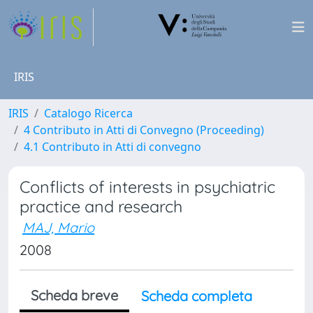
IRIS
IRIS
Catalogo Ricerca
4 Contributo in Atti di Convegno (Proceeding)
4.1 Contributo in Atti di convegno
Conflicts of interests in psychiatric
practice and research
MAJ, Mario
2008
Scheda breve
Scheda completa