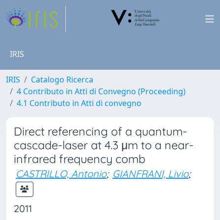
IRIS
IRIS
Catalogo Ricerca
4 Contributo in Atti di Convegno (Proceeding)
4.1 Contributo in Atti di convegno
Direct referencing of a quantum-
cascade-laser at 4.3 μm to a near-
infrared frequency comb
CASTRILLO, Antonio
;
GIANFRANI, Livio
;
2011