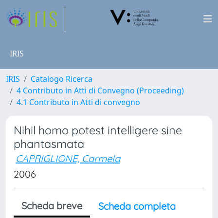
IRIS
IRIS
Catalogo Ricerca
4 Contributo in Atti di Convegno (Proceeding)
4.1 Contributo in Atti di convegno
Nihil homo potest intelligere sine
phantasmata
CAPRIGLIONE, Carmela
2006
Scheda breve
Scheda completa