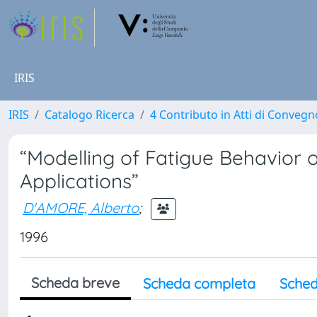
IRIS
IRIS
Catalogo Ricerca
4 Contributo in Atti di Conveg
“Modelling of Fatigue Behavior 
Applications”
D'AMORE, Alberto
;
1996
Scheda breve
Scheda completa
Sched