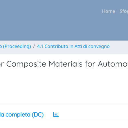
Home
Sfo
no (Proceeding)
4.1 Contributo in Atti di convegno
or Composite Materials for Automo
a completa (DC)