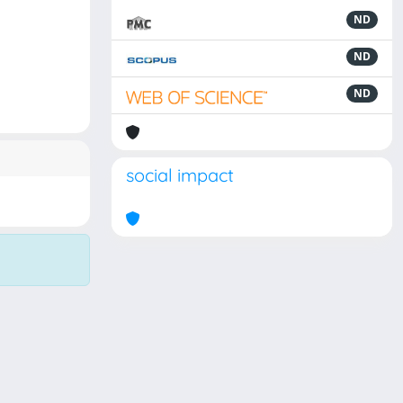
ND
ND
ND
social impact