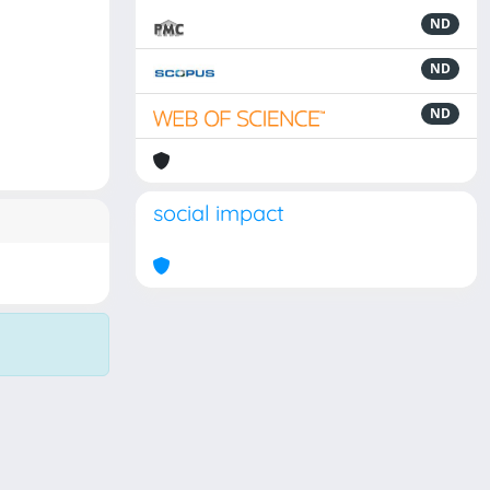
ND
ND
ND
social impact