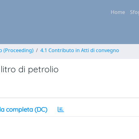
Home
Sfo
no (Proceeding)
4.1 Contributo in Atti di convegno
itro di petrolio
a completa (DC)