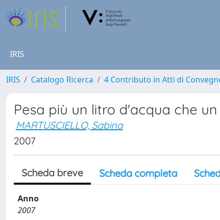
IRIS
IRIS
Catalogo Ricerca
4 Contributo in Atti di Conveg
Pesa più un litro d'acqua che un l
MARTUSCIELLO, Sabina
2007
Scheda breve
Scheda completa
Sched
Anno
2007